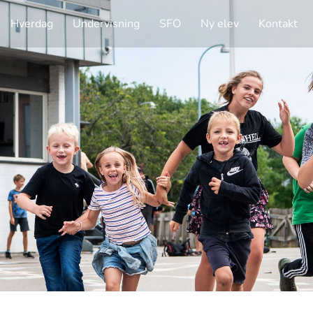
Hverdag
Undervisning
SFO
Ny elev
Kontakt