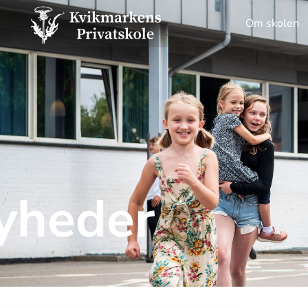
Om skolen
yheder