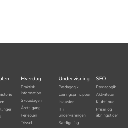
olen
Hverdag
Undervisning
SFO
Praktisk
Pædagogik
Pædagogik
information
istorie
Læringsprincipper
Aktiviteter
Skoledagen
sen
Inklusion
Klubtilbud
Årets gang
llinger
IT i
Priser og
Ferieplan
undervisningen
åbningstider
t
Trivsel
Særlige fag