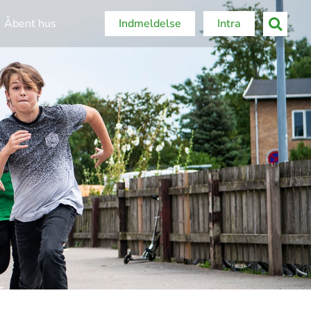
Åbent hus
Indmeldelse
Intra