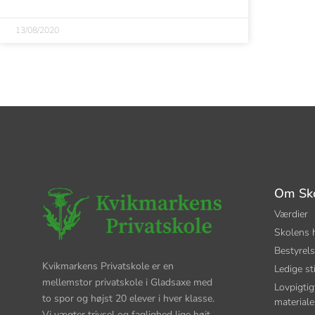
13/08/2020
Om Sk
Værdier
Skolens h
Bestyrel
Kvikmarkens Privatskole er en
Ledige sti
mellemstor privatskole i Gladsaxe med
Lovpigtig
to spor og højst 20 elever i hver klasse.
materiale
Vi vægter trivsel og faglighed lige højt