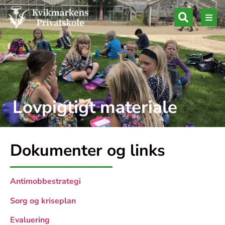
Lovpigtigt materiale
Dokumenter og links
Antimobbestrategi
Sorg og kriseplan
Evaluering