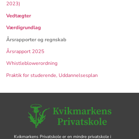
2023)
Vedtægter
Værdigrundlag
Årsrapporter og regnskab
Årsrapport 2025
Whistleblowerordning
Praktik for studerende, Uddannelsesplan
Kvikmarkens Privatskole er en mindre privatskole i